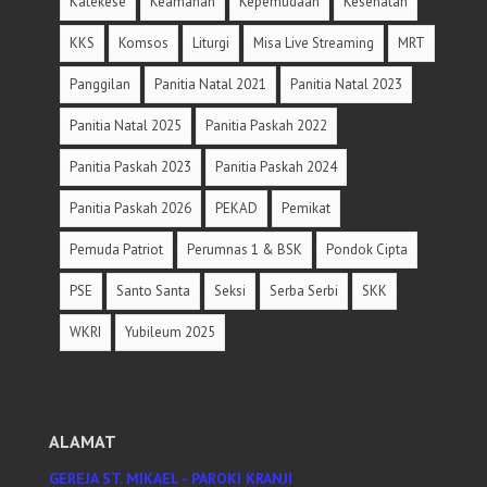
Katekese
Keamanan
Kepemudaan
Kesehatan
KKS
Komsos
Liturgi
Misa Live Streaming
MRT
Panggilan
Panitia Natal 2021
Panitia Natal 2023
Panitia Natal 2025
Panitia Paskah 2022
Panitia Paskah 2023
Panitia Paskah 2024
Panitia Paskah 2026
PEKAD
Pemikat
Pemuda Patriot
Perumnas 1 & BSK
Pondok Cipta
PSE
Santo Santa
Seksi
Serba Serbi
SKK
WKRI
Yubileum 2025
ALAMAT
GEREJA ST. MIKAEL - PAROKI KRANJI