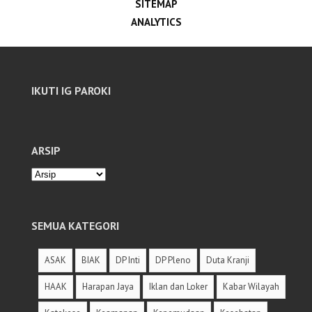
SITEMAP
ANALYTICS
IKUTI IG PAROKI
ARSIP
SEMUA KATEGORI
ASAK
BIAK
DP Inti
DP Pleno
Duta Kranji
HAAK
Harapan Jaya
Iklan dan Loker
Kabar Wilayah