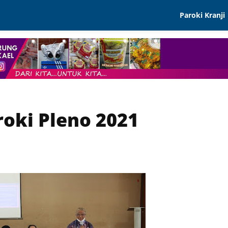
Paroki Kranji
Visi Dan Misi
Sejarah
Spiritualitasi P
Paroki
oki Pleno 2021
Mars St. Mikael
DP Pleno
Peta Wilayah
PE Dan Litbang