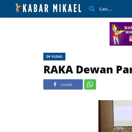
Cari....
DP PLENO
RAKA Dewan Par
SHARE