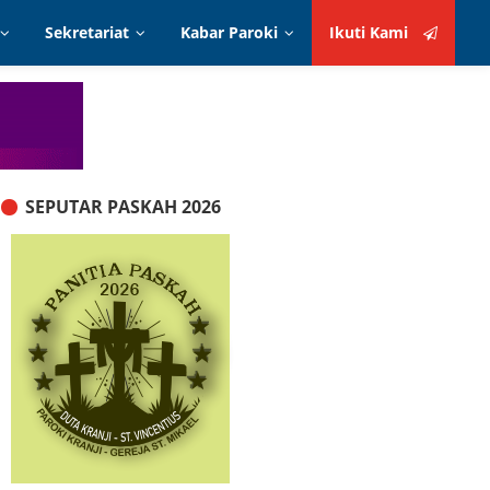
Sekretariat
Kabar Paroki
Ikuti Kami
Ikuti Kami
Intensi Online
Kabar Seksi
Formulir Panduan
Kabar Wilayah
Administrasi
SEPUTAR PASKAH 2026
elindung
Serba Serbi
Layanan Sakramen
Oase Iman
Alur Proses Biduk
Prosedur Posting Artikel!
Logo Paroki
Kontak
Teks Misa