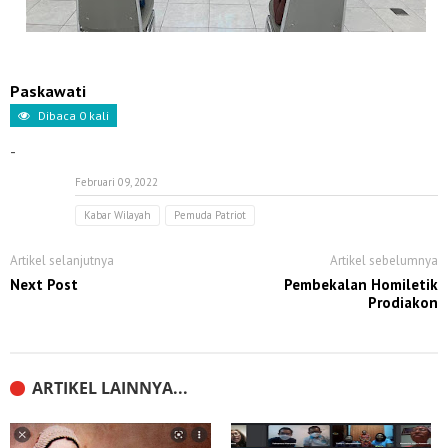
Paskawati
Dibaca
0
kali
-
Februari 09, 2022
Kabar Wilayah
Pemuda Patriot
Artikel selanjutnya
Artikel sebelumnya
Next Post
Pembekalan Homiletik
Prodiakon
ARTIKEL LAINNYA...