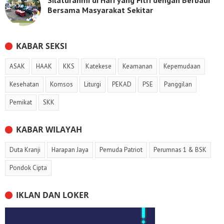
Silaturahmi di Hari yang Fitri dengan Berbaur
Bersama Masyarakat Sekitar
KABAR SEKSI
ASAK
HAAK
KKS
Katekese
Keamanan
Kepemudaan
Kesehatan
Komsos
Liturgi
PEKAD
PSE
Panggilan
Pemikat
SKK
KABAR WILAYAH
Duta Kranji
Harapan Jaya
Pemuda Patriot
Perumnas 1 & BSK
Pondok Cipta
IKLAN DAN LOKER