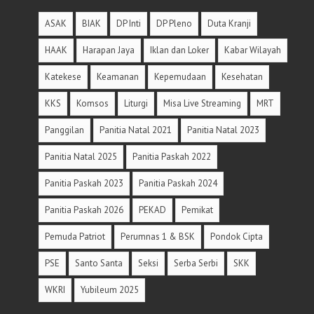
ASAK
BIAK
DP Inti
DP Pleno
Duta Kranji
HAAK
Harapan Jaya
Iklan dan Loker
Kabar Wilayah
Katekese
Keamanan
Kepemudaan
Kesehatan
KKS
Komsos
Liturgi
Misa Live Streaming
MRT
Panggilan
Panitia Natal 2021
Panitia Natal 2023
Panitia Natal 2025
Panitia Paskah 2022
Panitia Paskah 2023
Panitia Paskah 2024
Panitia Paskah 2026
PEKAD
Pemikat
Pemuda Patriot
Perumnas 1 & BSK
Pondok Cipta
PSE
Santo Santa
Seksi
Serba Serbi
SKK
WKRI
Yubileum 2025