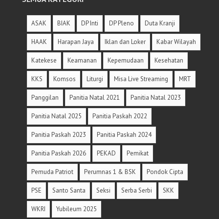
ASAK
BIAK
DP Inti
DP Pleno
Duta Kranji
HAAK
Harapan Jaya
Iklan dan Loker
Kabar Wilayah
Katekese
Keamanan
Kepemudaan
Kesehatan
KKS
Komsos
Liturgi
Misa Live Streaming
MRT
Panggilan
Panitia Natal 2021
Panitia Natal 2023
Panitia Natal 2025
Panitia Paskah 2022
Panitia Paskah 2023
Panitia Paskah 2024
Panitia Paskah 2026
PEKAD
Pemikat
Pemuda Patriot
Perumnas 1 & BSK
Pondok Cipta
PSE
Santo Santa
Seksi
Serba Serbi
SKK
WKRI
Yubileum 2025