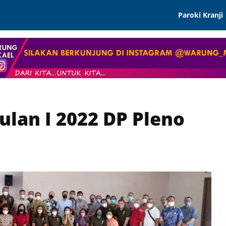
Paroki Kranji
Visi Dan Misi
Sejarah
Spiritualitasi P
Paroki
lan I 2022 DP Pleno
Mars St. Mikael
DP Pleno
Peta Wilayah
PE Dan Litbang