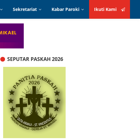
Sekretariat
Kabar Paroki
Ikuti Kami
Ikuti Kami
Intensi Online
Kabar Seksi
Formulir Panduan
Kabar Wilayah
Administrasi
SEPUTAR PASKAH 2026
elindung
Serba Serbi
Layanan Sakramen
Oase Iman
Alur Proses Biduk
Prosedur Posting Artikel!
Logo Paroki
Kontak
Teks Misa