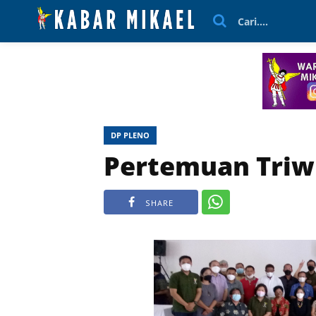
Cari....
DP PLENO
Pertemuan Triwu
SHARE