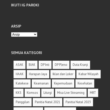
IKUTI IG PAROKI
ARSIP
SEMUA KATEGORI
ASAK
BIAK
DP Inti
DP Pleno
Duta Kranji
HAAK
Harapan Jaya
Iklan dan Loker
Kabar Wilayah
Katekese
Keamanan
Kepemudaan
Kesehatan
KKS
Komsos
Liturgi
Misa Live Streaming
MRT
Panggilan
Panitia Natal 2021
Panitia Natal 2023