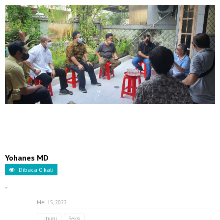
Yohanes MD
Dibaca
0
kali
-
Mei 15, 2022
Liturgi
Seksi