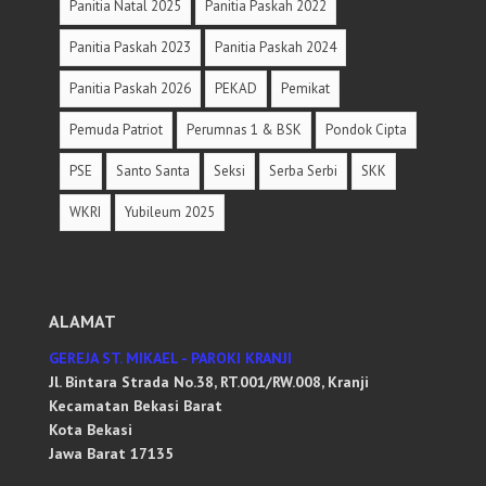
Panitia Natal 2025
Panitia Paskah 2022
Panitia Paskah 2023
Panitia Paskah 2024
Panitia Paskah 2026
PEKAD
Pemikat
Pemuda Patriot
Perumnas 1 & BSK
Pondok Cipta
PSE
Santo Santa
Seksi
Serba Serbi
SKK
WKRI
Yubileum 2025
ALAMAT
GEREJA ST. MIKAEL - PAROKI KRANJI
Jl. Bintara Strada No.38, RT.001/RW.008, Kranji
Kecamatan Bekasi Barat
Kota Bekasi
Jawa Barat 17135