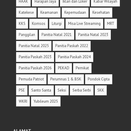
HAAK
Harapan Jaya
Iklan dan Loker
Kabar Wilayah
Katekese
Keamanan
Kepemudaan
Kesehatan
KKS
Komsos
Liturgi
Misa Live Streaming
MRT
Panggilan
Panitia Natal 2021
Panitia Natal 2023
Panitia Natal 2025
Panitia Paskah 2022
Panitia Paskah 2023
Panitia Paskah 2024
Panitia Paskah 2026
PEKAD
Pemikat
Pemuda Patriot
Perumnas 1 & BSK
Pondok Cipta
PSE
Santo Santa
Seksi
Serba Serbi
SKK
WKRI
Yubileum 2025
ALAMAT