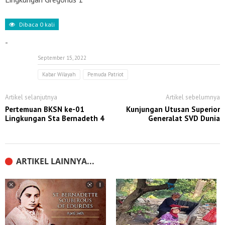
Dibaca
0
kali
-
September 15, 2022
Kabar Wilayah
Pemuda Patriot
Artikel selanjutnya
Artikel sebelumnya
Pertemuan BKSN ke-01
Kunjungan Utusan Superior
Lingkungan Sta Bernadeth 4
Generalat SVD Dunia
ARTIKEL LAINNYA...