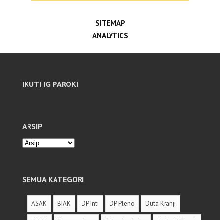
SITEMAP
ANALYTICS
IKUTI IG PAROKI
ARSIP
SEMUA KATEGORI
ASAK
BIAK
DP Inti
DP Pleno
Duta Kranji